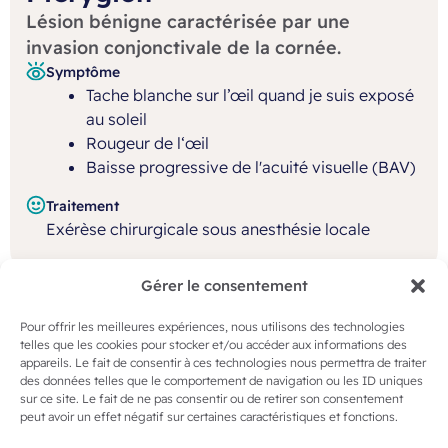
Lésion bénigne caractérisée par une
invasion conjonctivale de la cornée.
Symptôme
Tache blanche sur l’œil quand je suis exposé
au soleil
Rougeur de l‘œil
Baisse progressive de l'acuité visuelle (BAV)
Traitement
Exérèse chirurgicale sous anesthésie locale
Gérer le consentement
Pour offrir les meilleures expériences, nous utilisons des technologies
telles que les cookies pour stocker et/ou accéder aux informations des
appareils. Le fait de consentir à ces technologies nous permettra de traiter
46, rue Chabaudy 79000 Niort
des données telles que le comportement de navigation ou les ID uniques
Tél 05 49 10 44 56
sur ce site. Le fait de ne pas consentir ou de retirer son consentement
peut avoir un effet négatif sur certaines caractéristiques et fonctions.
Lun. au jeu. 8h30-12h30 14h-18h |
Ven. 8h30-12h30 14h-16h30