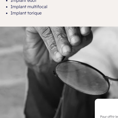
Implant edof
Implant multifocal
Implant torique
Pour offrir 